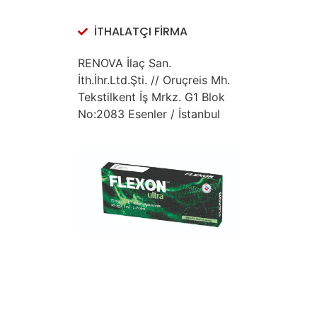
İTHALATÇI FİRMA
RENOVA İlaç San.
İth.İhr.Ltd.Şti. // Oruçreis Mh.
Tekstilkent İş Mrkz. G1 Blok
No:2083 Esenler / İstanbul