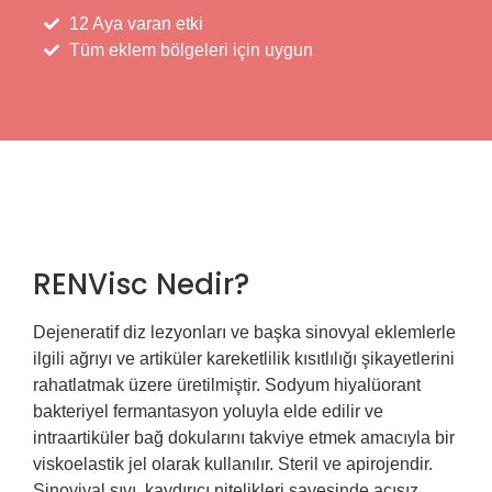
12 Aya varan etki
Tüm eklem bölgeleri için uygun
RENVisc Nedir?
Dejeneratif diz lezyonları ve başka sinovyal eklemlerle
ilgili ağrıyı ve artiküler kareketlilik kısıtlılığı şikayetlerini
rahatlatmak üzere üretilmiştir. Sodyum hiyalüorant
bakteriyel fermantasyon yoluyla elde edilir ve
intraartiküler bağ dokularını takviye etmek amacıyla bir
viskoelastik jel olarak kullanılır. Steril ve apirojendir.
Sinoviyal sıvı, kaydırıcı nitelikleri sayesinde acısız