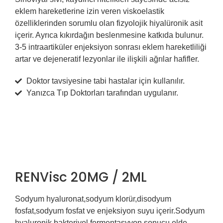
eklem hareketlerine izin veren viskoelastik
özelliklerinden sorumlu olan fizyolojik hiyalüronik asit
içerir. Ayrıca kıkırdağın beslenmesine katkıda bulunur.
3-5 intraartiküler enjeksiyon sonrası eklem hareketliliği
artar ve dejeneratif lezyonlar ile ilişkili ağrılar hafifler.
Doktor tavsiyesine tabi hastalar için kullanılır.
Yanızca Tıp Doktorları tarafından uygulanır.
RENVisc 20MG / 2ML
Sodyum hyaluronat,sodyum klorür,disodyum
fosfat,sodyum fosfat ve enjeksiyon suyu içerir.Sodyum
hyaluronik bakteriyel fermentasyyon sonucu elde