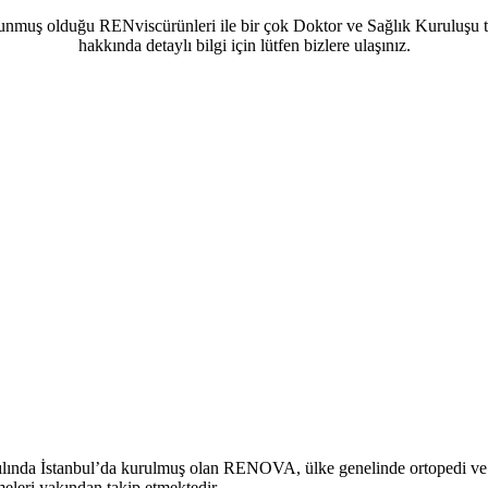
muş olduğu RENviscürünleri ile bir çok Doktor ve Sağlık Kuruluşu tara
hakkında detaylı bilgi için lütfen bizlere ulaşınız.
yılında İstanbul’da kurulmuş olan RENOVA, ülke genelinde ortopedi ve 
meleri yakından takip etmektedir.