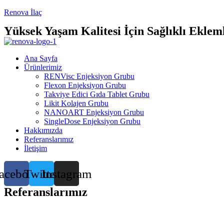
Renova İlaç
Yüksek Yaşam Kalitesi İçin Sağlıklı Eklem
Ana Sayfa
Ürünlerimiz
RENVisc Enjeksiyon Grubu
Flexon Enjeksiyon Grubu
Takviye Edici Gıda Tablet Grubu
Likit Kolajen Grubu
NANOART Enjeksiyon Grubu
SingleDose Enjeksiyon Grubu
Hakkımızda
Referanslarımız
İletişim
acebook
Twitter
Instagram
Referanslarımız