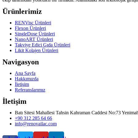
Ürünlerimiz
RENVisc Ürünleri
Flexon Ürünleri
SingleDose Ürünleri
NanoART Ürünleri
Takviye Edici Gıda Ürünleri
Likit Kolajen Ürünleri
Navigasyon
Ana Sayfa
Hakkımızda
İletişim
Referanslarımız
İletişim
Batı Sitesi Mahallesi Tahsin Kahraman Caddesi No:73 Yenimah
+90 312 285 64 66
info@renovailac.com