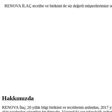
RENOVA İLAÇ tecrübe ve birikimi ile siz değerli müşterilerimize sun
Hakkımızda
RENOVA İlaç; 20 yıllık bilgi birikimi ve tecrübenin ardından, 2017 
ekip tarafından yönetilen bir firmadır. Alanındaki son teknolojik geliş